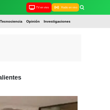
TV en vivo
Radio en vivo
Tecnociencia
Opinión
Investigaciones
lientes