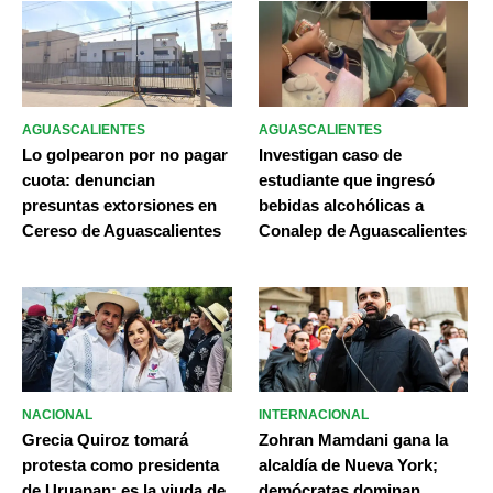
AGUASCALIENTES
AGUASCALIENTES
Lo golpearon por no pagar
Investigan caso de
cuota: denuncian
estudiante que ingresó
presuntas extorsiones en
bebidas alcohólicas a
Cereso de Aguascalientes
Conalep de Aguascalientes
NACIONAL
INTERNACIONAL
Grecia Quiroz tomará
Zohran Mamdani gana la
protesta como presidenta
alcaldía de Nueva York;
de Uruapan; es la viuda de
demócratas dominan