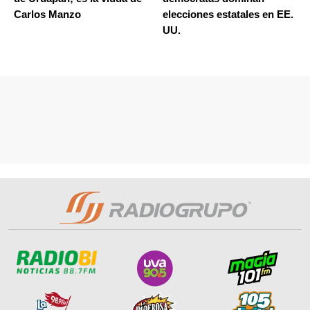
Carlos Manzo
elecciones estatales en EE.
UU.