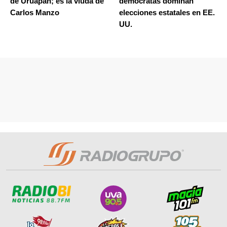
de Uruapan; es la viuda de
demócratas dominan
Carlos Manzo
elecciones estatales en EE.
UU.