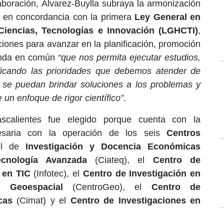
boración, Álvarez-Buylla subraya la armonización
o en concordancia con la primera
Ley General en
iencias, Tecnologías e Innovación (LGHCTI)
,
ciones para avanzar en la planificación, promoción
genda en común
“que nos permita ejecutar estudios,
ificando las prioridades que debemos atender de
e se puedan brindar soluciones a los problemas y
 un enfoque de rigor científico”
.
calientes fue elegido porque cuenta con la
cesaria con la operación de los seis
Centros
el de
Investigación y Docencia Económicas
cnología Avanzada
(Ciateq), el
Centro de
 en TIC
(Infotec), el
Centro de Investigación en
n Geoespacial
(CentroGeo), el
Centro de
cas
(Cimat) y el
Centro de Investigaciones en