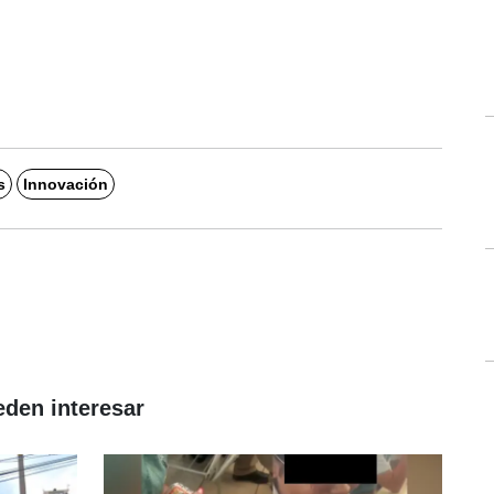
s
Innovación
eden interesar