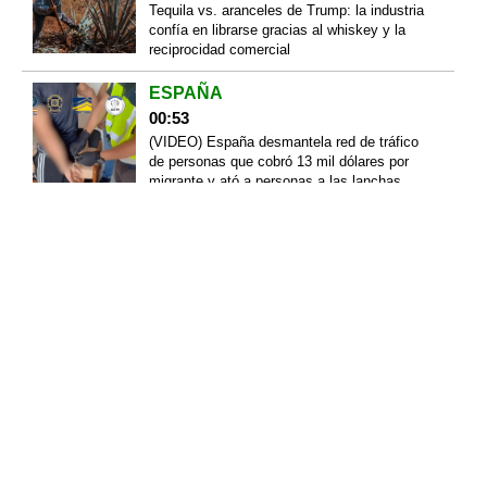
Tequila vs. aranceles de Trump: la industria
confía en librarse gracias al whiskey y la
reciprocidad comercial
ESPAÑA
00:53
(VIDEO) España desmantela red de tráfico
de personas que cobró 13 mil dólares por
migrante y ató a personas a las lanchas
para cruzar el Mediterráneo
ADÁN AUGUSTO
00:08
Adán Augusto López: deudas por 48 mdp
con sueldo de 1.8 mdp y sus bienes que
desaparecen de declaración en declaración
JUEGOS CENTROAMERICANOS
Y DEL CARIBE 2026
23:01
México hace historia en Santo Domingo
2026