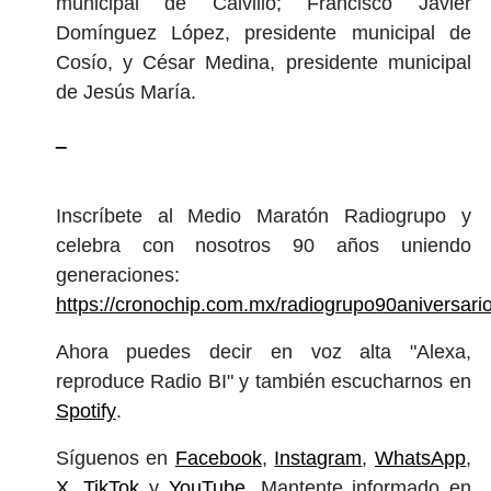
municipal de Calvillo; Francisco Javier
Domínguez López, presidente municipal de
Cosío, y César Medina, presidente municipal
de Jesús María.
_
Inscríbete al Medio Maratón Radiogrupo y
celebra con nosotros 90 años uniendo
generaciones:
https://cronochip.com.mx/radiogrupo90aniversari
Ahora puedes decir en voz alta "Alexa,
reproduce Radio BI" y también escucharnos en
Spotify
.
Síguenos en
Facebook
,
Instagram
,
WhatsApp
,
X
,
TikTok
y
YouTube
. Mantente informado en