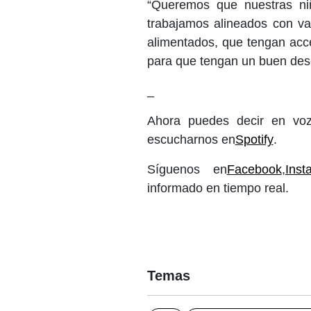
“Queremos que nuestras ni
trabajamos alineados con var
alimentados, que tengan acce
para que tengan un buen dese
_
Ahora puedes decir en vo
escucharnos en
Spotify
.
Síguenos en
Facebook
,
Inst
informado en tiempo real.
Temas