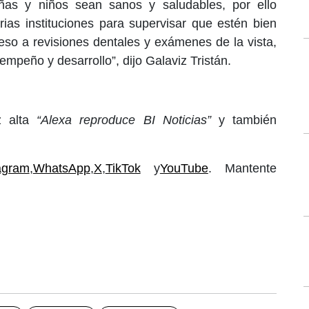
ñas y niños sean sanos y saludables, por ello
ias instituciones para supervisar que estén bien
so a revisiones dentales y exámenes de la vista,
mpeño y desarrollo”, dijo Galaviz Tristán.
z alta
“Alexa reproduce BI Noticias”
y también
agram
,
WhatsApp
,
X
,
TikTok
y
YouTube
. Mantente