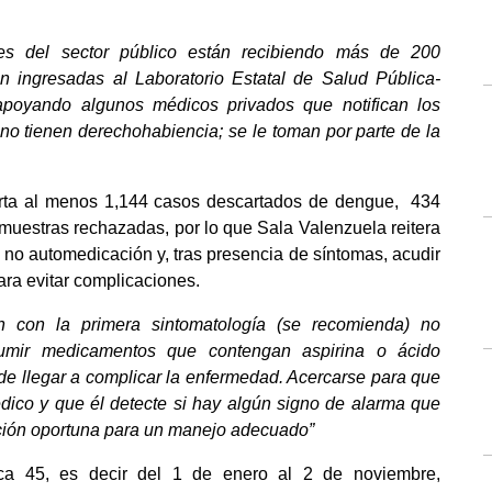
ones del sector público están recibiendo más de 200 
n ingresadas al Laboratorio Estatal de Salud Pública- 
oyando algunos médicos privados que notifican los 
no tienen derechohabiencia; se le toman por parte de la 
porta al menos 1,144 casos descartados de dengue,  434 
muestras rechazadas, por lo que Sala Valenzuela reitera 
 no automedicación y, tras presencia de síntomas, acudir 
ara evitar complicaciones.
n con la primera sintomatología (se recomienda) no 
umir medicamentos que contengan aspirina o ácido 
ede llegar a complicar la enfermedad. Acercarse para que 
ico y que él detecte si hay algún signo de alarma que 
ación oportuna para un manejo adecuado”
ca 45, es decir del 1 de enero al 2 de noviembre, 