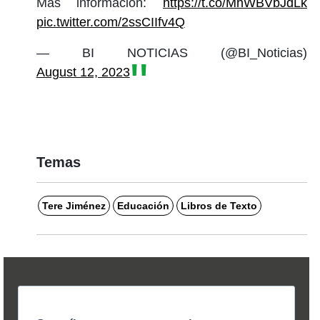
Más información:
https://t.co/MhWBVbJdLk
pic.twitter.com/2ssCIIfv4Q
— BI NOTICIAS (@BI_Noticias)
August 12, 2023
Temas
Tere Jiménez
Educación
Libros de Texto