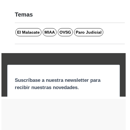
Temas
El Malacate
MIAA
OVSG
Paro Judicial