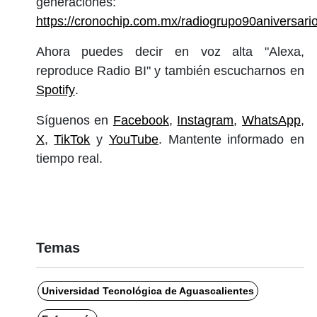
generaciones:
https://cronochip.com.mx/radiogrupo90aniversari
Ahora puedes decir en voz alta "Alexa,
reproduce Radio BI" y también escucharnos en
Spotify
.
Síguenos en
Facebook
,
Instagram
,
WhatsApp
,
X
,
TikTok
y
YouTube
. Mantente informado en
tiempo real.
Temas
Universidad Tecnológica de Aguascalientes