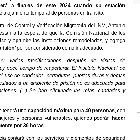
será a finales de este 2024 cuando su estación 
e alojamiento temporal de personas en tránsito.
ral de Control y Verificación Migratoria del INM, Antonio 
 están a la espera de que la Comisión Nacional de los 
 y apruebe las instalaciones remodeladas, y agrega 
risión’ 
por ser considerado como inadecuado.
r varias modificaciones, después de visitas de 
y poco tiempo de reaperturar. El Instituto Nacional de 
el uso de candados, cerraduras, puertas duras y demás 
culados a un ambiente de prisión no es adecuado para 
aciones. (...) Se han eliminado las rejas, candados y 
n tendrá una 
capacidad máxima para 40 personas
, con 
mujeres y personas vulnerables, quienes podrán 
hacer 
mente por 36 horas
.
cia contará con los servicios y elementos de seguridad 