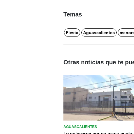
Temas
Fiesta
Aguascalientes
menore
Otras noticias que te pu
AGUASCALIENTES
Lo golpearon por no pagar cuota: