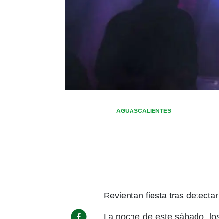
AGUASCALIENTES
Revientan fiesta tras detecta
La noche de este sábado, los