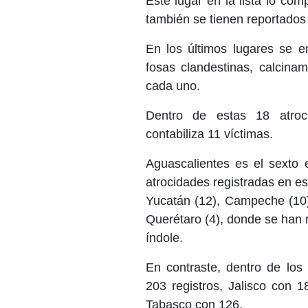
Este lugar en la lista lo co
también se tienen reportados
En los últimos lugares se e
fosas clandestinas, calcina
cada uno.
Dentro de estas 18 atro
contabiliza 11 víctimas.
Aguascalientes es el sexto 
atrocidades registradas en e
Yucatán (12), Campeche (10),
Querétaro (4), donde se han 
índole.
En contraste, dentro de los
203 registros, Jalisco con 
Tabasco con 126.