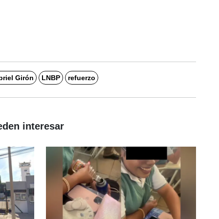
riel Girón
LNBP
refuerzo
eden interesar