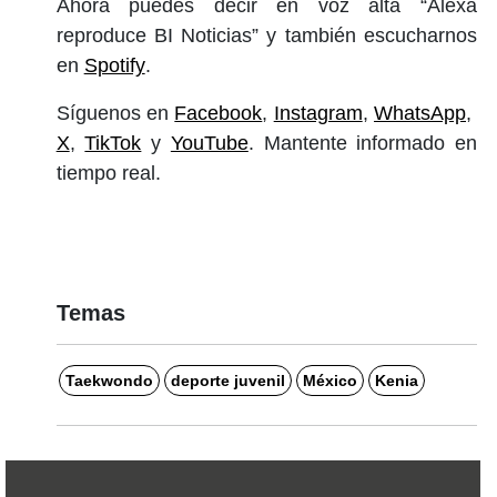
Ahora puedes decir en voz alta “Alexa
reproduce BI Noticias” y también escucharnos
en
Spotify
.
Síguenos en
Facebook
,
Instagram
,
WhatsApp
,
X
,
TikTok
y
YouTube
. Mantente informado en
tiempo real.
Temas
Taekwondo
deporte juvenil
México
Kenia