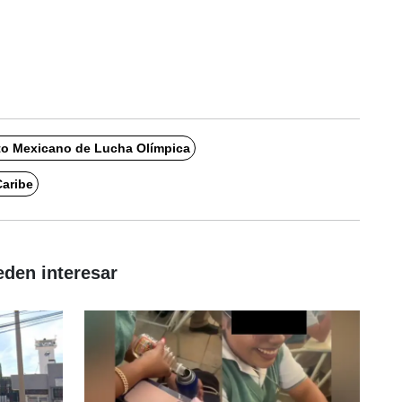
to Mexicano de Lucha Olímpica
aribe
eden interesar