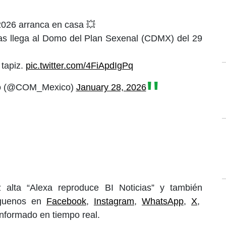
026 arranca en casa 💥
as llega al Domo del Plan Sexenal (CDMX) del 29
 tapiz.
pic.twitter.com/4FiApdIgPq
no (@COM_Mexico)
January 28, 2026
 alta “Alexa reproduce BI Noticias” y también
íguenos en
Facebook
,
Instagram
,
WhatsApp
,
X
,
informado en tiempo real.