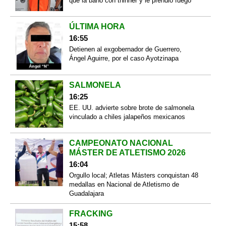
que la bañó con thinner y le prendió fuego
ÚLTIMA HORA
16:55
Detienen al exgobernador de Guerrero,
Ángel Aguirre, por el caso Ayotzinapa
SALMONELA
16:25
EE. UU. advierte sobre brote de salmonela
vinculado a chiles jalapeños mexicanos
CAMPEONATO NACIONAL
MÁSTER DE ATLETISMO 2026
16:04
Orgullo local; Atletas Másters conquistan 48
medallas en Nacional de Atletismo de
Guadalajara
FRACKING
15:58