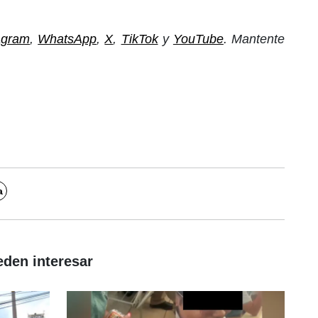
agram
,
WhatsApp
,
X
,
TikTok
y
YouTube
. Mantente
a
eden interesar