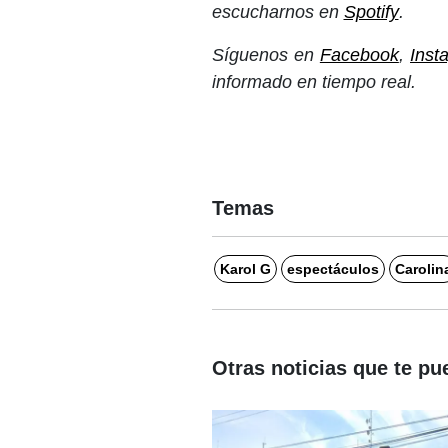
escucharnos en
Spotify
.
Síguenos en
Facebook
,
Inst
informado en tiempo real.
Temas
Karol G
espectáculos
Carolin
Otras noticias que te pu