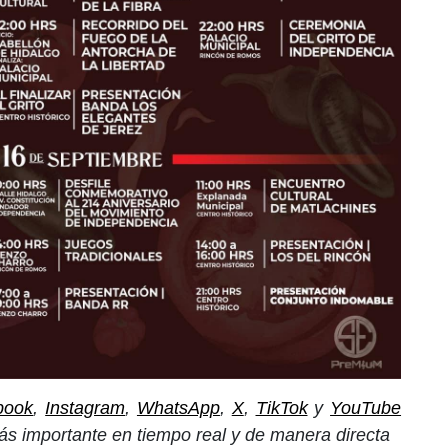
book
,
Instagram
,
WhatsApp
,
X
,
TikTok
y
YouTube
ás importante en tiempo real y de manera directa