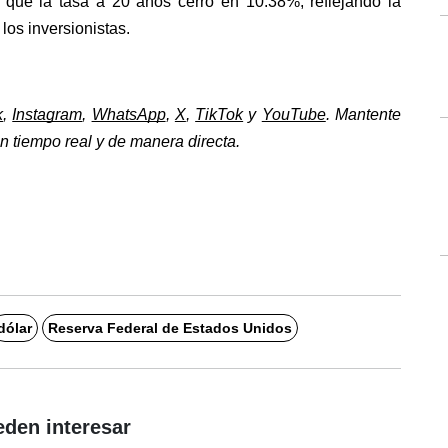
que la tasa a 20 años cerró en 10.38%, reflejando la 
 los inversionistas.
k
, 
Instagram
, 
WhatsApp
, 
X
, 
TikTok
 y 
YouTube
. Mantente 
 tiempo real y de manera directa. 
dólar
Reserva Federal de Estados Unidos
eden interesar