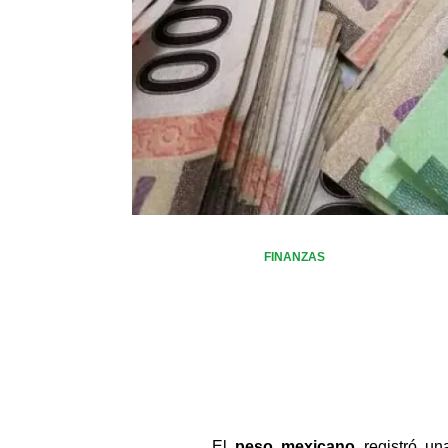
FINANZAS
El 
peso mexicano
 registró un