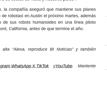
o, la compañía aseguró que mantiene sus planes
to de robotaxi en Austin el próximo martes, además
n de sus robots humanoides en una línea piloto
nt, California, antes de que termine el año.
alta “Alexa, reproduce BI Noticias” y también
agram
,
WhatsApp
,
X
,
TikTok
y
YouTube
. Mantente