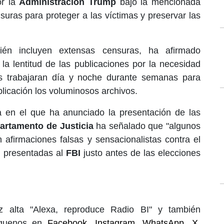
or la
Administración Trump
bajo la mencionada
suras para proteger a las víctimas y preservar las
ién incluyen extensas censuras, ha afirmado
la lentitud de las publicaciones por la necesidad
s trabajaran día y noche durante semanas para
blicación los voluminosos archivos.
 en el que ha anunciado la presentación de las
artamento de Justicia
ha señalado que "algunos
afirmaciones falsas y sensacionalistas contra el
 presentadas al
FBI
justo antes de las elecciones
 alta "Alexa, reproduce Radio BI" y también
íguenos en
Facebook
,
Instagram
,
WhatsApp
,
X
,