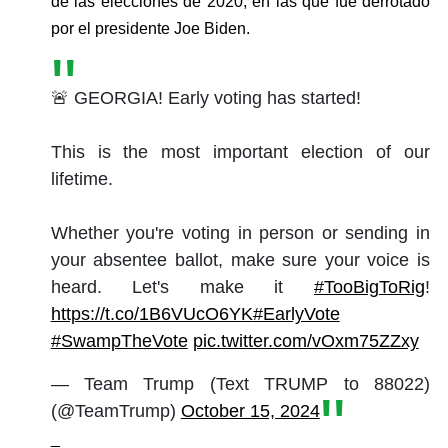
de las elecciones de 2020, en las que fue derrotado 
por el presidente Joe Biden. 
🚨 GEORGIA! Early voting has started!
This is the most important election of our
lifetime.
Whether you're voting in person or sending in
your absentee ballot, make sure your voice is
heard. Let's make it
#TooBigToRig
!
https://t.co/1B6VUcO6YK
#EarlyVote
#SwampTheVote
pic.twitter.com/vOxm75ZZxy
— Team Trump (Text TRUMP to 88022)
(@TeamTrump)
October 15, 2024
_