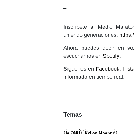
_
Inscríbete al Medio Marat
uniendo generaciones:
https
Ahora puedes decir en voz
escucharnos en
Spotify
.
Síguenos en
Facebook
,
Inst
informado en tiempo real.
Temas
la ONU
Kylian Mbappé