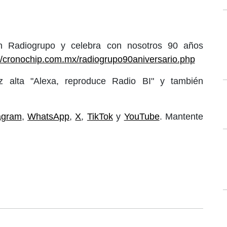
ón Radiogrupo y celebra con nosotros 90 años
://cronochip.com.mx/radiogrupo90aniversario.php
 alta "Alexa, reproduce Radio BI" y también
agram
,
WhatsApp
,
X
,
TikTok
y
YouTube
. Mantente