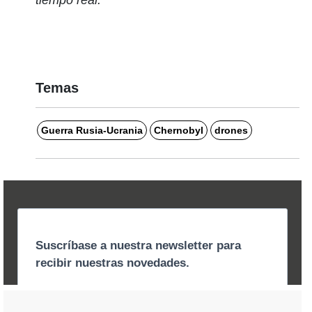
Temas
Guerra Rusia-Ucrania
Chernobyl
drones