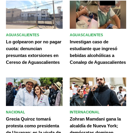
AGUASCALIENTES
AGUASCALIENTES
Lo golpearon por no pagar
Investigan caso de
cuota: denuncian
estudiante que ingresó
presuntas extorsiones en
bebidas alcohólicas a
Cereso de Aguascalientes
Conalep de Aguascalientes
NACIONAL
INTERNACIONAL
Grecia Quiroz tomará
Zohran Mamdani gana la
protesta como presidenta
alcaldía de Nueva York;
de Uruapan; es la viuda de
demócratas dominan