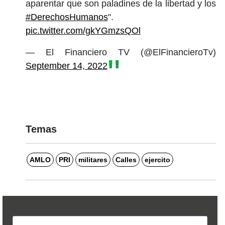
aparentar que son paladines de la libertad y los
#DerechosHumanos
".
pic.twitter.com/gkYGmzsQOl
— El Financiero TV (@ElFinancieroTv)
September 14, 2022
Temas
AMLO
PRI
militares
Calles
ejercito