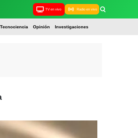
TV en vivo
Radio en vivo
Tecnociencia
Opinión
Investigaciones
a