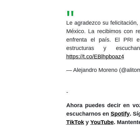
Le agradezco su felicitación,
México. La recibimos con r
enfrenta el país. El PRI 
estructuras y escuc
https://t.co/EBlhpboaz4
— Alejandro Moreno (@alito
-
Ahora puedes decir en voz
escucharnos en
Spotify
. S
TikTok
y
YouTube
. Mantent