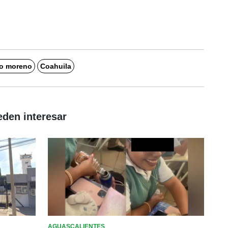
to moreno
Coahuila
eden interesar
AGUASCALIENTES