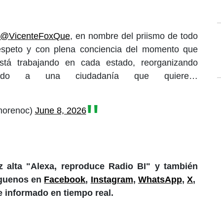
@VicenteFoxQue
, en nombre del priismo de todo
espeto y con plena conciencia del momento que
está trabajando en cada estado, reorganizando
hando a una ciudadanía que quiere…
morenoc)
June 8, 2026
 alta "Alexa, reproduce Radio BI" y también
íguenos en
Facebook
,
Instagram
,
WhatsApp
,
X
,
e informado en tiempo real.