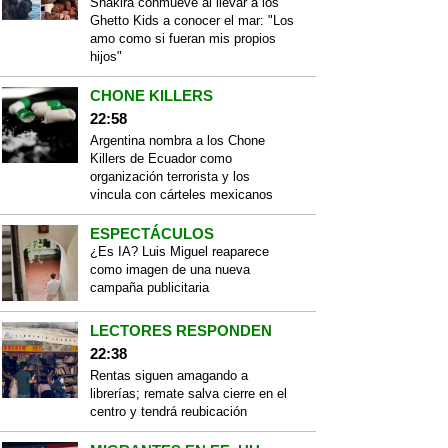
Shakira conmueve al llevar a los
Ghetto Kids a conocer el mar: "Los
amo como si fueran mis propios
hijos"
CHONE KILLERS
22:58
Argentina nombra a los Chone
Killers de Ecuador como
organización terrorista y los
vincula con cárteles mexicanos
ESPECTÁCULOS
¿Es IA? Luis Miguel reaparece
como imagen de una nueva
campaña publicitaria
LECTORES RESPONDEN
22:38
Rentas siguen amagando a
librerías; remate salva cierre en el
centro y tendrá reubicación