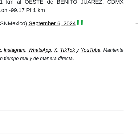
. 1 km al OESTE de BENITO JUAREZ, CDMX
Lon -99.17 Pf 1 km
SSNMexico)
September 6, 2024
k
, 
Instagram
, 
WhatsApp
, 
X
, 
TikTok
 y 
YouTube
. Mantente 
 tiempo real y de manera directa. 