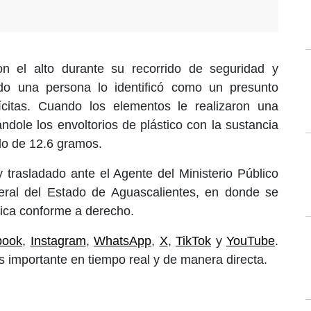
n el alto durante su recorrido de seguridad y
ndo una persona lo identificó como un presunto
ilícitas. Cuando los elementos le realizaron una
ándole los envoltorios de plástico con la sustancia
ado de 12.6 gramos.
y trasladado ante el Agente del Ministerio Público
eral del Estado de Aguascalientes, en donde se
dica conforme a derecho.
book
,
Instagram
,
WhatsApp
,
X
,
TikTok
y
YouTube
.
 importante en tiempo real y de manera directa.