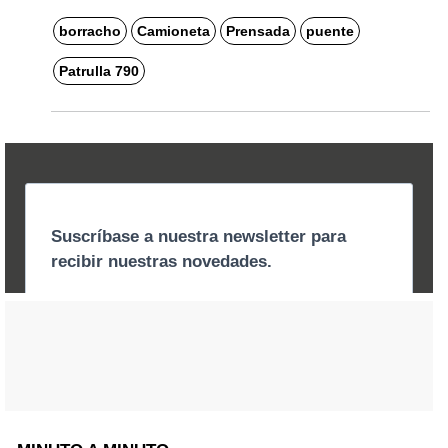
borracho
Camioneta
Prensada
puente
Patrulla 790