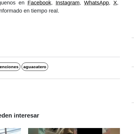
íguenos en
Facebook
,
Instagram
,
WhatsApp
,
X
,
informado en tiempo real.
enciones
aguacatero
eden interesar