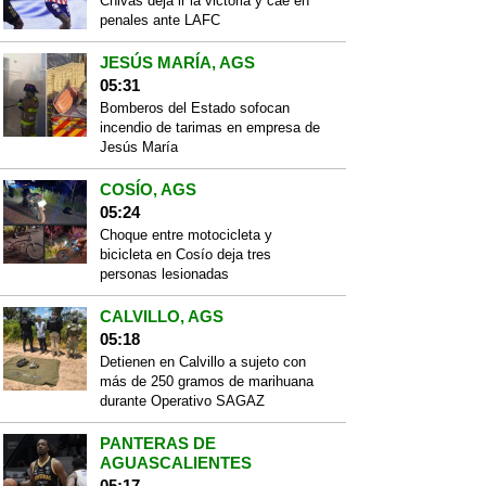
Chivas deja ir la victoria y cae en
penales ante LAFC
JESÚS MARÍA, AGS
05:31
Bomberos del Estado sofocan
incendio de tarimas en empresa de
Jesús María
COSÍO, AGS
05:24
Choque entre motocicleta y
bicicleta en Cosío deja tres
personas lesionadas
CALVILLO, AGS
05:18
Detienen en Calvillo a sujeto con
más de 250 gramos de marihuana
durante Operativo SAGAZ
PANTERAS DE
AGUASCALIENTES
05:17