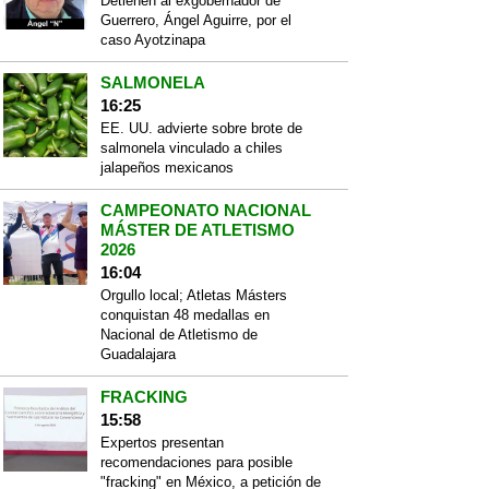
Detienen al exgobernador de
Guerrero, Ángel Aguirre, por el
caso Ayotzinapa
SALMONELA
16:25
EE. UU. advierte sobre brote de
salmonela vinculado a chiles
jalapeños mexicanos
CAMPEONATO NACIONAL
MÁSTER DE ATLETISMO
2026
16:04
Orgullo local; Atletas Másters
conquistan 48 medallas en
Nacional de Atletismo de
Guadalajara
FRACKING
15:58
Expertos presentan
recomendaciones para posible
"fracking" en México, a petición de