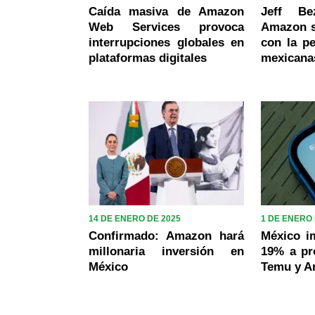
Caída masiva de Amazon
Jeff B
Web Services provoca
Amazon s
interrupciones globales en
con la pe
plataformas digitales
mexicana
14 DE ENERO DE 2025
1 DE ENERO 
Confirmado: Amazon hará
México i
millonaria inversión en
19% a pr
México
Temu y 