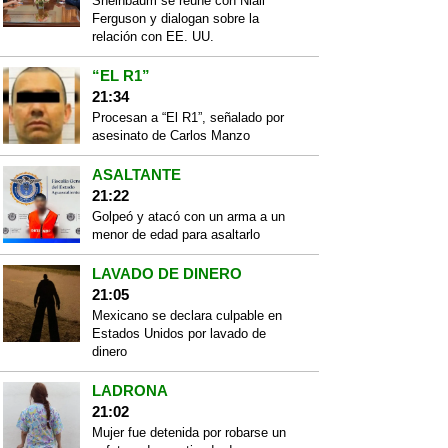
Sheinbaum se reúne con Niall
Ferguson y dialogan sobre la
relación con EE. UU.
“EL R1”
21:34
Procesan a “El R1”, señalado por
asesinato de Carlos Manzo
ASALTANTE
21:22
Golpeó y atacó con un arma a un
menor de edad para asaltarlo
LAVADO DE DINERO
21:05
Mexicano se declara culpable en
Estados Unidos por lavado de
dinero
LADRONA
21:02
Mujer fue detenida por robarse un