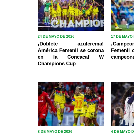
24 DE MAYO DE 2026
17 DE MAYO 
¡Doblete azulcrema!
¡Campe
América Femenil se corona
Femenil c
en la Concacaf W
campeon
Champions Cup
8 DE MAYO DE 2026
4 DE MAYO D