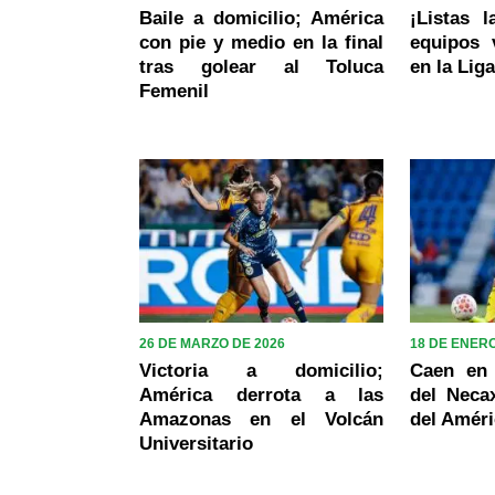
Baile a domicilio; América
¡Listas l
con pie y medio en la final
equipos 
tras golear al Toluca
en la Lig
Femenil
26 DE MARZO DE 2026
18 DE ENERO
Victoria a domicilio;
Caen en 
América derrota a las
del Neca
Amazonas en el Volcán
del Amér
Universitario