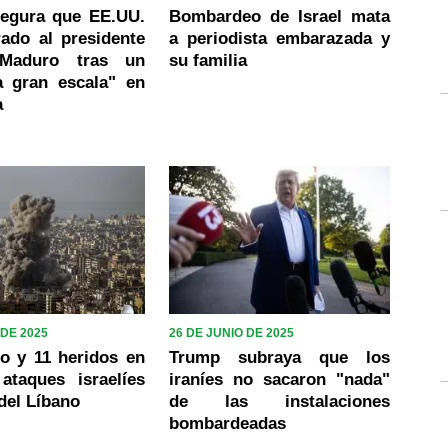
egura que EE.UU.
Bombardeo de Israel mata
ado al presidente
a periodista embarazada y
 Maduro tras un
su familia
a gran escala" en
a
 DE 2025
26 DE JUNIO DE 2025
o y 11 heridos en
Trump subraya que los
ataques israelíes
iraníes no sacaron "nada"
 del Líbano
de las instalaciones
bombardeadas