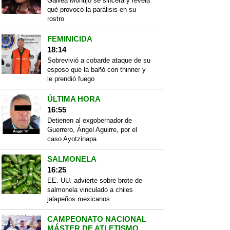
Galilea Montijo se sincera y revela
qué provocó la parálisis en su
rostro
FEMINICIDA
18:14
Sobrevivió a cobarde ataque de su
esposo que la bañó con thinner y
le prendió fuego
ÚLTIMA HORA
16:55
Detienen al exgobernador de
Guerrero, Ángel Aguirre, por el
caso Ayotzinapa
SALMONELA
16:25
EE. UU. advierte sobre brote de
salmonela vinculado a chiles
jalapeños mexicanos
CAMPEONATO NACIONAL
MÁSTER DE ATLETISMO