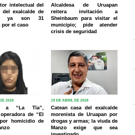
tor intelectual del
Alcaldesa de Uruapan
 del exalcalde de
reitera invitación a
n; ya son 31
Sheinbaum para visitar el
 por el caso
municipio; pide atender
crisis de seguridad
DE 2026
19 DE ABRIL DE 2026
en a “La Tía”,
Catean casa del exalcalde
 operadora de “El
morenista de Uruapan por
por homicidio de
drogas y armas; la viuda de
anzo
Manzo exige que sea
investigado