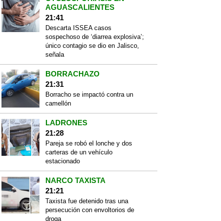
AGUASCALIENTES
21:41
Descarta ISSEA casos
sospechoso de ‘diarrea explosiva’;
único contagio se dio en Jalisco,
señala
BORRACHAZO
21:31
Borracho se impactó contra un
camellón
LADRONES
21:28
Pareja se robó el lonche y dos
carteras de un vehículo
estacionado
NARCO TAXISTA
21:21
Taxista fue detenido tras una
persecución con envoltorios de
droga