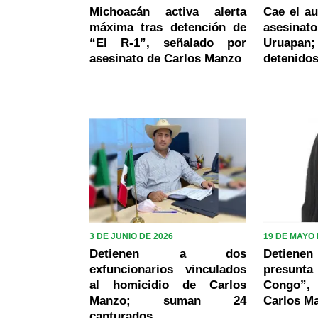
Michoacán activa alerta
Cae el au
máxima tras detención de
asesinato
“El R-1”, señalado por
Uruapa
asesinato de Carlos Manzo
detenidos
3 DE JUNIO DE 2026
19 DE MAYO 
Detienen a dos
Detien
exfuncionarios vinculados
presunta
al homicidio de Carlos
Congo”, 
Manzo; suman 24
Carlos M
capturados