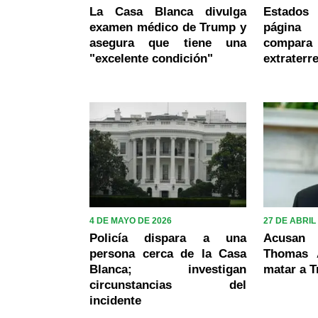
La Casa Blanca divulga
Estados
examen médico de Trump y
página
asegura que tiene una
compara
"excelente condición"
extraterr
4 DE MAYO DE 2026
27 DE ABRIL
Policía dispara a una
Acusan
persona cerca de la Casa
Thomas A
Blanca; investigan
matar a 
circunstancias del
incidente