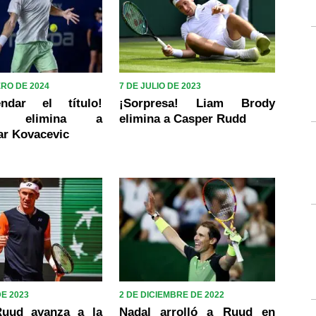
ERO DE 2024
7 DE JULIO DE 2023
endar el título!
¡Sorpresa! Liam Brody
pás elimina a
elimina a Casper Rudd
ar Kovacevic
DE 2023
2 DE DICIEMBRE DE 2022
Ruud avanza a la
Nadal arrolló a Ruud en