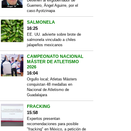
Detienen al exgobernador de
Guerrero, Ángel Aguirre, por el
caso Ayotzinapa
SALMONELA
16:25
EE. UU. advierte sobre brote de
salmonela vinculado a chiles
jalapeños mexicanos
CAMPEONATO NACIONAL
MÁSTER DE ATLETISMO
2026
16:04
Orgullo local; Atletas Másters
conquistan 48 medallas en
Nacional de Atletismo de
Guadalajara
FRACKING
15:58
Expertos presentan
recomendaciones para posible
"fracking" en México, a petición de