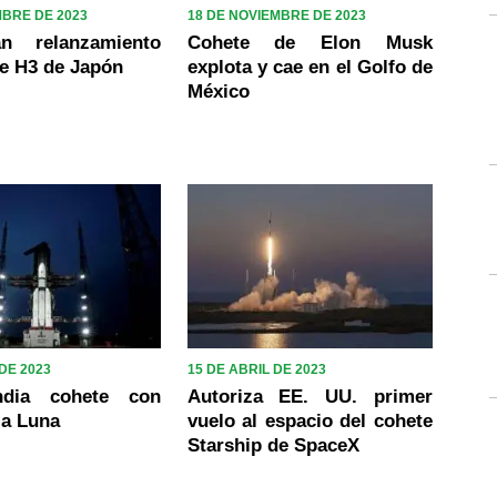
MBRE DE 2023
18 DE NOVIEMBRE DE 2023
an relanzamiento
Cohete de Elon Musk
te H3 de Japón
explota y cae en el Golfo de
México
 DE 2023
15 DE ABRIL DE 2023
ndia cohete con
Autoriza EE. UU. primer
la Luna
vuelo al espacio del cohete
Starship de SpaceX