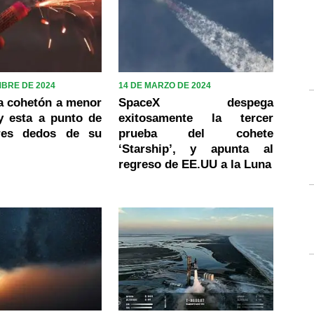
MBRE DE 2024
14 DE MARZO DE 2024
a cohetón a menor
SpaceX despega
y esta a punto de
exitosamente la tercer
tres dedos de su
prueba del cohete
‘Starship’, y apunta al
regreso de EE.UU a la Luna