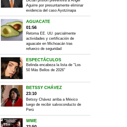
Dictan prisión preventiva a Ángel
Aguirre por presuntamente eliminar
evidencia del caso Ayotzinapa
AGUACATE
01:56
Retoma EE. UU. parcialmente
actividades y certificación de
aguacate en Michoacán tras
refuerzo de seguridad
ESPECTÁCULOS
Belinda encabeza la lista de "Los
50 Más Bellos de 2026"
BETSSY CHÁVEZ
23:10
Betssy Chávez arriba a México
luego de recibir salvoconducto de
Perú
WWE
22:50