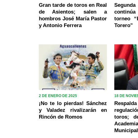
Gran tarde de toros en Real
Segunda
de Asientos; salen a
continúa
hombros José María Pastor
torneo 
y Antonio Ferrera
Torero"
2 DE ENERO DE 2025
18 DE NOVI
¡No te lo pierdas! Sánchez
Respal
y Valadez rivalizarán en
regulaci
Rincón de Romos
toros; d
Acade
Municipa