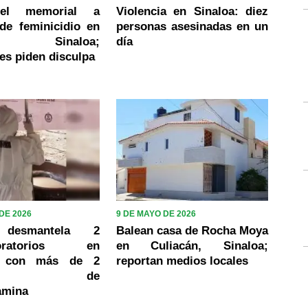
 el memorial a
Violencia en Sinaloa: diez
de feminicidio en
personas asesinadas en un
án, Sinaloa;
día
es piden disculpa
DE 2026
9 DE MAYO DE 2026
 desmantela 2
Balean casa de Rocha Moya
aboratorios en
en Culiacán, Sinaloa;
n con más de 2
reportan medios locales
ladas de
amina