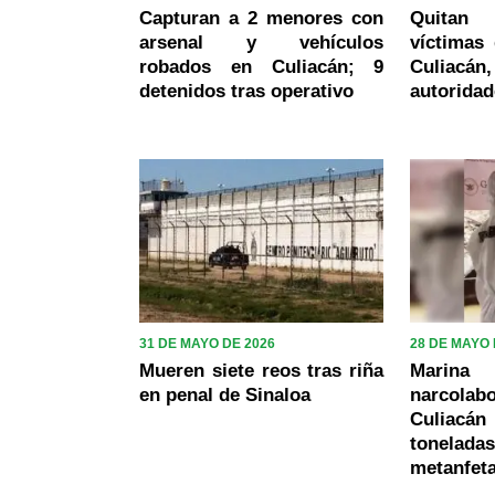
Capturan a 2 menores con
Quitan
arsenal y vehículos
víctimas 
robados en Culiacán; 9
Culiac
detenidos tras operativo
autoridad
31 DE MAYO DE 2026
28 DE MAYO 
Mueren siete reos tras riña
Marina
en penal de Sinaloa
narcol
Culiacá
tone
metanfet