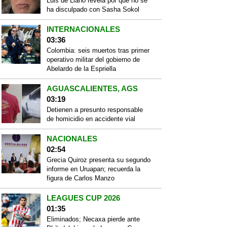
Luis de Llano revela por qué no se
ha disculpado con Sasha Sokol
INTERNACIONALES
03:36
Colombia: seis muertos tras primer
operativo militar del gobierno de
Abelardo de la Espriella
AGUASCALIENTES, AGS
03:19
Detienen a presunto responsable
de homicidio en accidente vial
NACIONALES
02:54
Grecia Quiroz presenta su segundo
informe en Uruapan; recuerda la
figura de Carlos Manzo
LEAGUES CUP 2026
01:35
Eliminados; Necaxa pierde ante