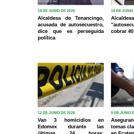
18 DE JUNIO DE 2026
18 DE JUNIO
Alcaldesa de Tenancingo,
Alcaldesa
acusada de autosecuestro,
"autos
dice que es perseguida
cobrar 4
política
12 DE JUNIO DE 2026
9 DE JUNIO 
Van 3 homicidios en
Asegur
Edomex durante las
tomas cla
últimas 24 horas;
en Ecatep