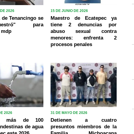
 DE 2026
15 DE JUNIO DE 2026
 de Tenancingo se
Maestro de Ecatepec ya
ecuestró" para
tiene 2 denuncias por
0 mdp
abuso sexual contra
menores: enfrenta 2
procesos penales
DE 2026
31 DE MAYO DE 2026
an más de 100
Detienen a cuatro
ndestinas de agua
presuntos miembros de la
ec este 2026
Familia Michoacana