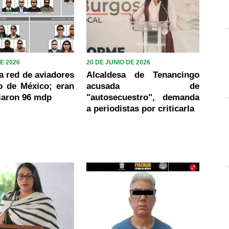
DE 2026
20 DE JUNIO DE 2026
a red de aviadores
Alcaldesa de Tenancingo
o de México; eran
acusada de
iaron 96 mdp
"autosecuestro", demanda
a periodistas por criticarla