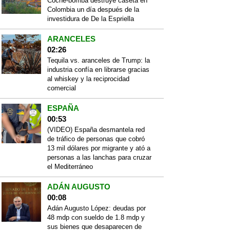
Coche-bomba destruye caseta en
Colombia un día después de la
investidura de De la Espriella
ARANCELES
02:26
Tequila vs. aranceles de Trump: la
industria confía en librarse gracias
al whiskey y la reciprocidad
comercial
ESPAÑA
00:53
(VIDEO) España desmantela red
de tráfico de personas que cobró
13 mil dólares por migrante y ató a
personas a las lanchas para cruzar
el Mediterráneo
ADÁN AUGUSTO
00:08
Adán Augusto López: deudas por
48 mdp con sueldo de 1.8 mdp y
sus bienes que desaparecen de