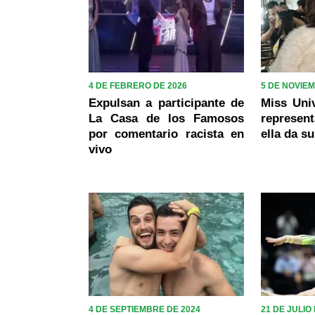
4 DE FEBRERO DE 2026
5 DE NOVIE
Expulsan a participante de
Miss Univ
La Casa de los Famosos
represen
por comentario racista en
ella da s
vivo
4 DE SEPTIEMBRE DE 2024
21 DE JULIO